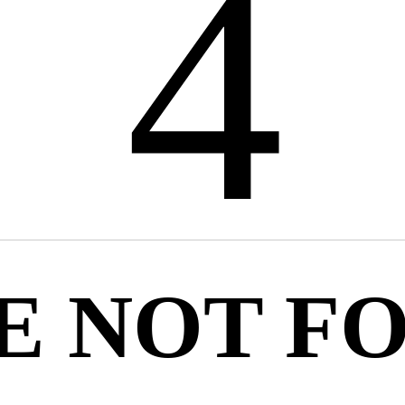
4
E NOT F