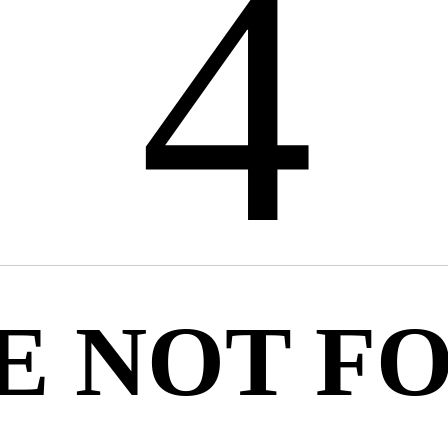
4
E NOT F